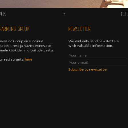
POS
TCH
PARKLING GROUP
NEWSLETTER
parkling Group on sündinud
We will only send newsletters
uurest kirest ja huvist erinevate
with valuable information.
aade köökide ning toitude vastu.
ur restaurants:
here