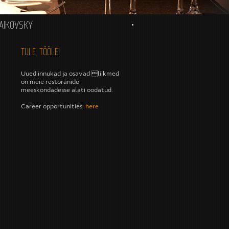
AIKOVSKY
TULE TÖÖLE!
Uued innukad ja osavad liikmed
on meie restoranide
meeskondadesse alati oodatud.
Career opportunities:
here