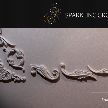
Spa
süm