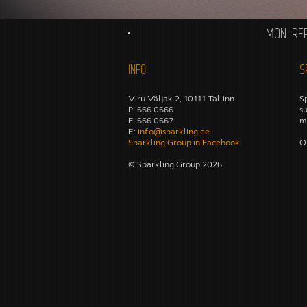
MON RE
INFO
S
Viru Väljak 2, 10111 Tallinn
S
P: 666 0666
s
F: 666 0667
m
E:
info@sparkling.ee
Sparkling Group in Facebook
O
© Sparkling Group 2026