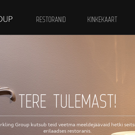
RESTORANID
KINKEKAART
TERE TULEMAST!
TCHAIKOVSKY
MON REPOS
rkling Group kutsub teid veetma meeldejäävaid hetki seit
Tchaikovsky pakub Teile parimaid maitseelamusi Vene köög
Kadrioru kuldajastust inspireeritud köök
fooniastvaid lühikese jalutuskäigu kaugusel Raekoja plats
erilaadses restoranis.