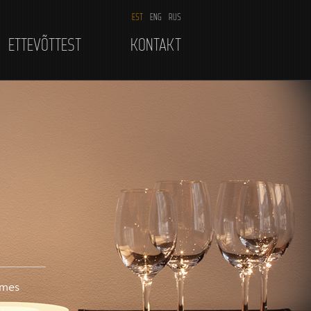
EST
ENG
RUS
ETTEVÕTTEST
KONTAKT
smes
i
ist.