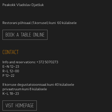
Peakokk Vladislav Djatšuk
Restorani põhisaal (1.korrusel) kuni 60 külalisele
BOOK A TABLE ONLINE
CONTACT
Info and reservations
: +372 5070273
E–N 12–23
R–L 12–00
P 12–22
II korruse degustatsioonisaal kuni 40 külalisele
privaatruum kuni 8 külalisele
K–L 18–23
VISIT HOMEPAGE